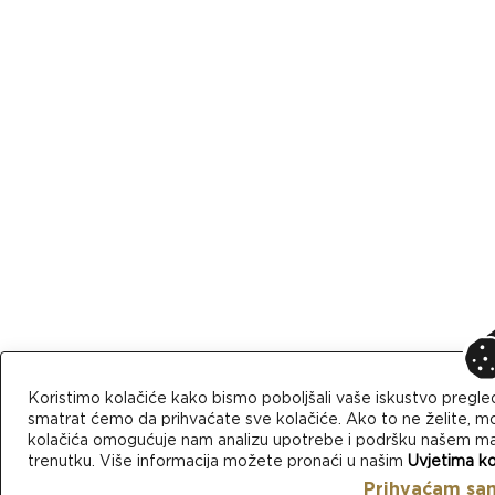
Koristimo kolačiće kako bismo poboljšali vaše iskustvo pregle
smatrat ćemo da prihvaćate sve kolačiće. Ako to ne želite, mo
kolačića omogućuje nam analizu upotrebe i podršku našem mark
trenutku. Više informacija možete pronaći u našim
Uvjetima ko
Prihvaćam sa