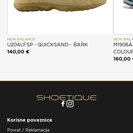
NEW BALANCE
NEW BAL
U204LFSP - QUICKSAND - BARK
M1906A
140,00 €
COLOU
160,00
Korisne poveznice
Povrat / Reklamacija