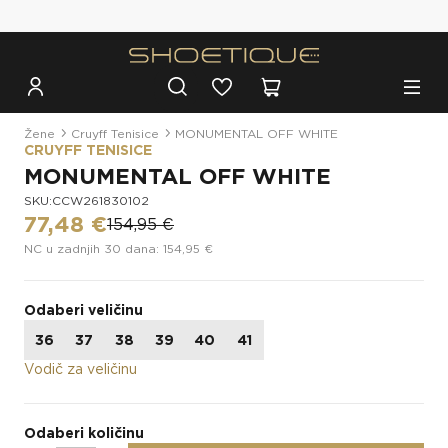
Besplatna dostava za narudžbe iznad 100€
Žene
Cruyff Tenisice
MONUMENTAL OFF WHITE
CRUYFF TENISICE
MONUMENTAL OFF WHITE
SKU:CCW261830102
77,48 €
154,95 €
NC u zadnjih 30 dana: 154,95 €
Odaberi veličinu
36
37
38
39
40
41
Vodič za veličinu
Odaberi količinu