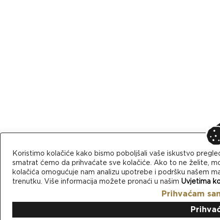
Koristimo kolačiće kako bismo poboljšali vaše iskustvo pregle
smatrat ćemo da prihvaćate sve kolačiće. Ako to ne želite, mo
kolačića omogućuje nam analizu upotrebe i podršku našem mark
trenutku. Više informacija možete pronaći u našim
Uvjetima ko
Prihvaćam sa
Prihva