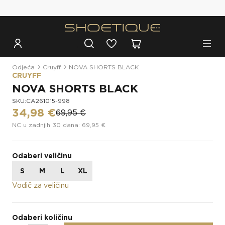
Besplatna dostava za narudžbe iznad 100€
Odjeća
Cruyff
NOVA SHORTS BLACK
CRUYFF
NOVA SHORTS BLACK
SKU:CA261015-998
34,98 €
69,95 €
NC u zadnjih 30 dana: 69,95 €
Odaberi veličinu
S
M
L
XL
Vodič za veličinu
Odaberi količinu