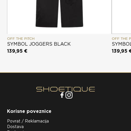
OFF THE PITCH
OFF THE P
SYMBOL JOGGERS BLACK
SYMBOL
139,95 €
139,95 
Korisne poveznice
Povrat / Reklamacija
Dostava