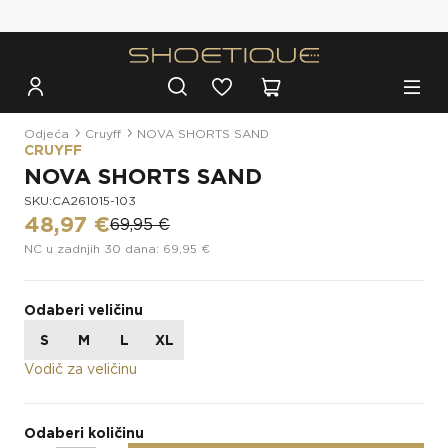
Besplatna dostava za narudžbe iznad 100€
Odjeća
Cruyff
NOVA SHORTS SAND
CRUYFF
NOVA SHORTS SAND
SKU:CA261015-103
48,97 €
69,95 €
NC u zadnjih 30 dana: 69,95 €
Odaberi veličinu
S
M
L
XL
Vodič za veličinu
Odaberi količinu