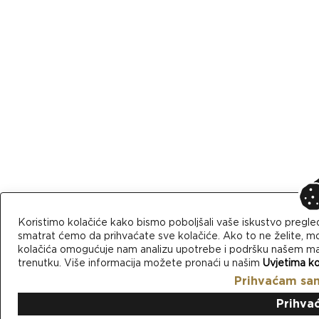
Koristimo kolačiće kako bismo poboljšali vaše iskustvo pregle
smatrat ćemo da prihvaćate sve kolačiće. Ako to ne želite, mo
kolačića omogućuje nam analizu upotrebe i podršku našem mark
trenutku. Više informacija možete pronaći u našim
Uvjetima ko
Prihvaćam sa
Prihva