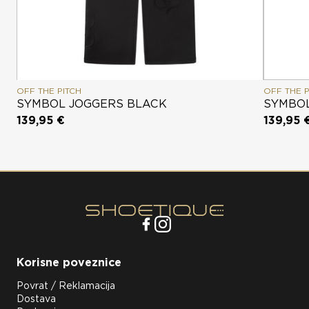
OFF THE PITCH
OFF THE P
SYMBOL JOGGERS BLACK
SYMBOL
139,95 €
139,95 
Korisne poveznice
Povrat / Reklamacija
Dostava