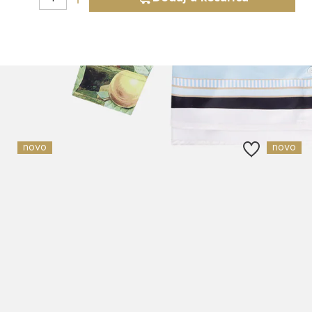
Slični proizvodi
novo
novo