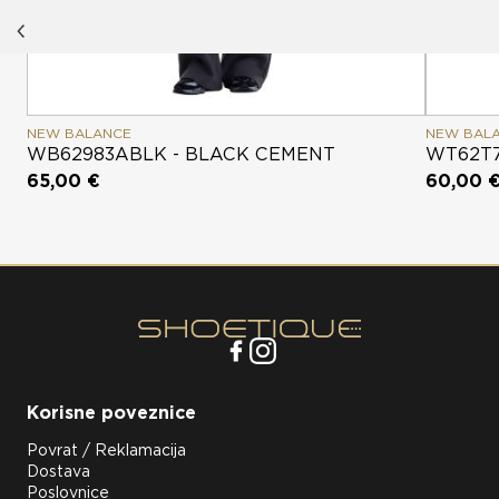
NEW BALANCE
NEW BAL
WB62983ABLK - BLACK CEMENT
WT62T7
65,00 €
60,00 
Korisne poveznice
Povrat / Reklamacija
Dostava
Poslovnice