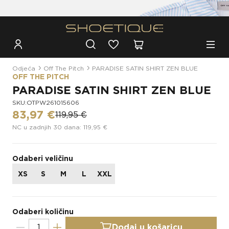
Besplatna dostava za narudžbe iznad 100€
Odjeća
Off The Pitch
PARADISE SATIN SHIRT ZEN BLUE
OFF THE PITCH
PARADISE SATIN SHIRT ZEN BLUE
SKU:OTPW261015606
83,97 €
119,95 €
NC u zadnjih 30 dana: 119,95 €
Odaberi veličinu
XS
S
M
L
XXL
Odaberi količinu
Dodaj u košaricu