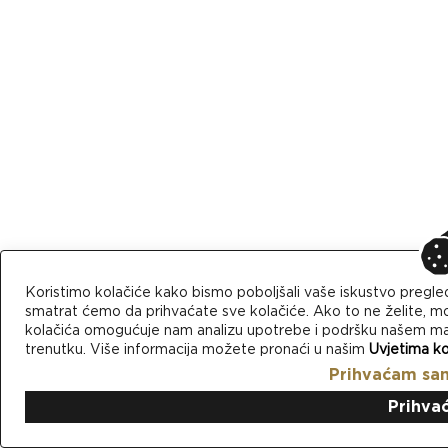
Koristimo kolačiće kako bismo poboljšali vaše iskustvo pregle
smatrat ćemo da prihvaćate sve kolačiće. Ako to ne želite, mo
kolačića omogućuje nam analizu upotrebe i podršku našem mark
trenutku. Više informacija možete pronaći u našim
Uvjetima ko
Prihvaćam sa
Prihva