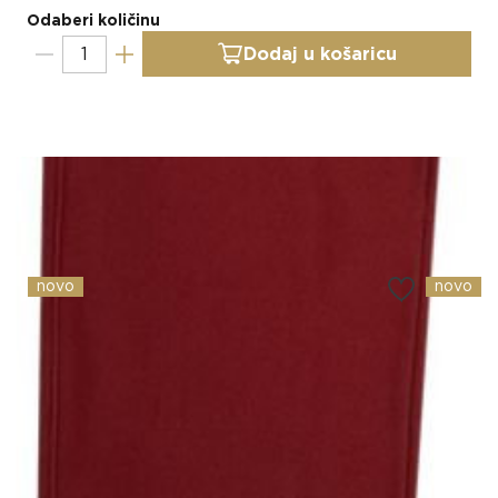
Odaberi količinu
Dodaj u košaricu
Slični proizvodi
novo
novo