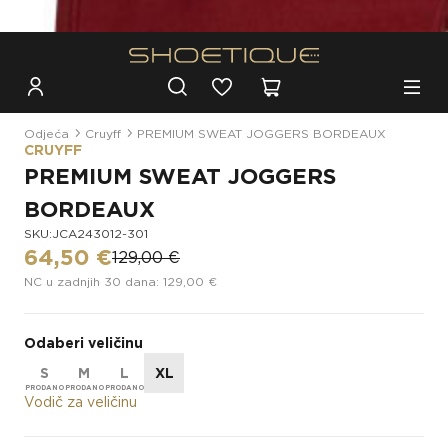
Besplatna dostava za narudžbe iznad 100€
Odjeća
Cruyff
PREMIUM SWEAT JOGGERS BORDEAUX
CRUYFF
PREMIUM SWEAT JOGGERS
BORDEAUX
SKU:JCA243012-301
64,50 €
129,00 €
NC u zadnjih 30 dana: 129,00 €
Odaberi veličinu
S
M
L
XL
Vodič za veličinu