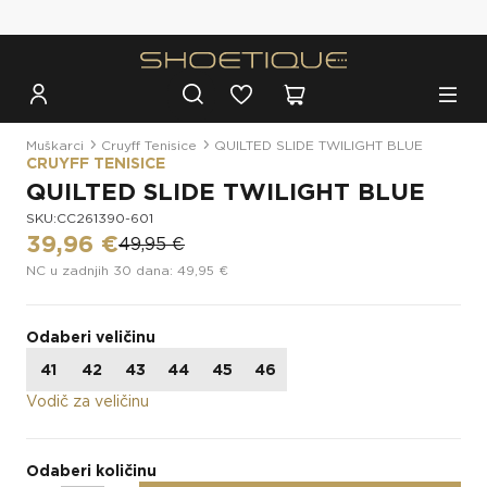
Besplatna dostava za narudžbe iznad 100€
Muškarci
Cruyff Tenisice
QUILTED SLIDE TWILIGHT BLUE
CRUYFF TENISICE
QUILTED SLIDE TWILIGHT BLUE
SKU:CC261390-601
39,96 €
49,95 €
NC u zadnjih 30 dana: 49,95 €
Odaberi veličinu
41
42
43
44
45
46
Vodič za veličinu
Odaberi količinu