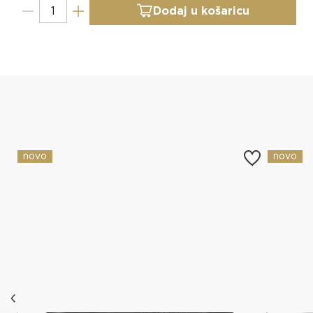
Dodaj u košaricu
Slični proizvodi
novo
novo