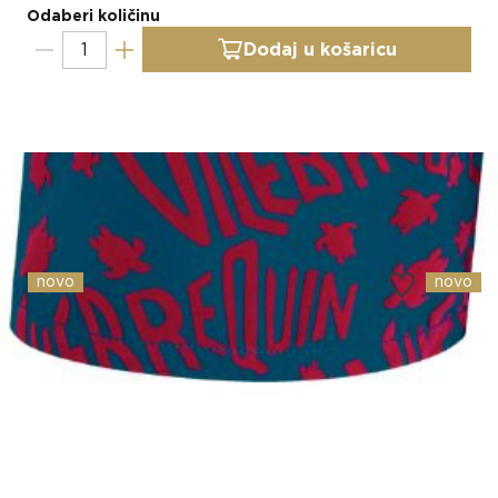
Odaberi količinu
Dodaj u košaricu
Slični proizvodi
novo
novo