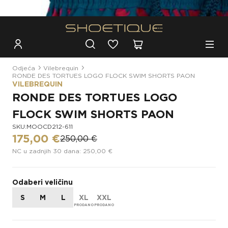
Besplatna dostava za narudžbe iznad 100€
Odjeća
Vilebrequin
RONDE DES TORTUES LOGO FLOCK SWIM SHORTS PAON
VILEBREQUIN
RONDE DES TORTUES LOGO
FLOCK SWIM SHORTS PAON
SKU:MOOCD212-611
175,00 €
250,00 €
NC u zadnjih 30 dana: 250,00 €
Odaberi veličinu
S
M
L
XL
XXL