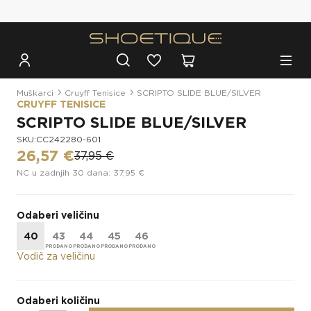
Besplatna dostava za narudžbe iznad 100€
Muškarci
Cruyff Tenisice
SCRIPTO SLIDE BLUE/SILVER
CRUYFF TENISICE
SCRIPTO SLIDE BLUE/SILVER
SKU:CC242280-601
26,57 €
37,95 €
NC u zadnjih 30 dana: 37,95 €
Odaberi veličinu
40
43
44
45
46
Vodič za veličinu
Odaberi količinu