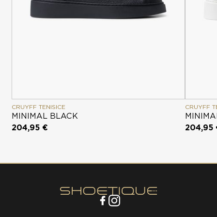
CRUYFF TENISICE
CRUYFF T
MINIMAL BLACK
MINIMA
204,95 €
204,95