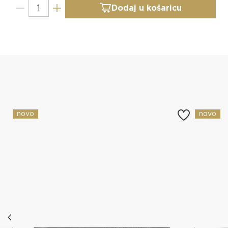
Dodaj u košaricu
Slični proizvodi
novo
novo