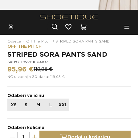
Besplatna dostava za narudžbe iznad 100€
Odjeća
Off The Pitch
STRIPED SORA PANTS SAND
OFF THE PITCH
STRIPED SORA PANTS SAND
SKU:OTPW261004103
95,96 €
119,95 €
NC u zadnjih 30 dana: 119,95 €
Odaberi veličinu
XS
S
M
L
XXL
Odaberi količinu
Dodaj u košaricu