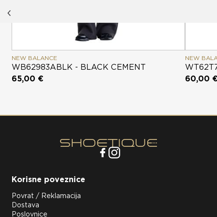
NEW BALANCE
NEW BAL
WB62983ABLK - BLACK CEMENT
WT62T7
65,00 €
60,00 
Korisne poveznice
Povrat / Reklamacija
Dostava
Poslovnice