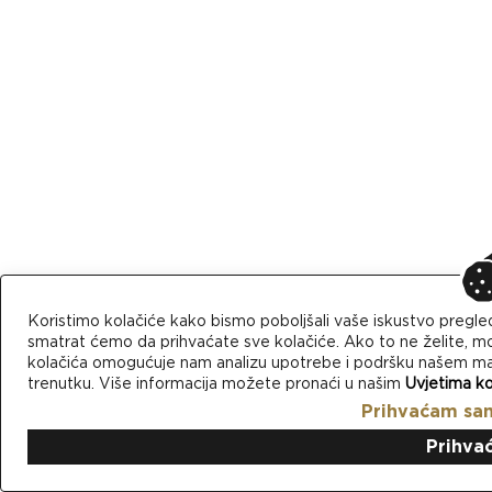
Koristimo kolačiće kako bismo poboljšali vaše iskustvo pregle
smatrat ćemo da prihvaćate sve kolačiće. Ako to ne želite, mo
kolačića omogućuje nam analizu upotrebe i podršku našem mark
trenutku. Više informacija možete pronaći u našim
Uvjetima ko
Prihvaćam sa
Prihva