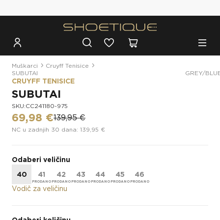
Besplatna dostava za narudžbe iznad 100€
Muškarci
Cruyff Tenisice
SUBUTAI GREY/BLU
CRUYFF TENISICE
SUBUTAI G
SKU:CC241180-975
69,98 €
139,95 €
NC u zadnjih 30 dana: 139,95 €
Odaberi veličinu
40
41
42
43
44
45
46
Vodič za veličinu