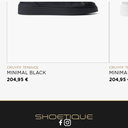
CRUYFF TENISICE
CRUYFF T
MINIMAL BLACK
MINIMA
204,95 €
204,95