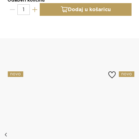
Odaberi količinu
Dodaj u košaricu
Slični proizvodi
novo
novo