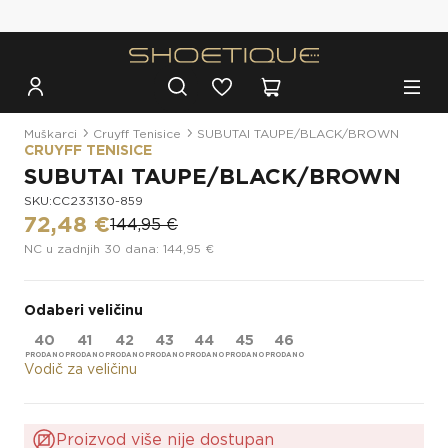
Besplatna dostava za narudžbe iznad 100€
Muškarci
Cruyff Tenisice
SUBUTAI TAUPE/BLACK/BROWN
CRUYFF TENISICE
SUBUTAI TAUPE/BLACK/BROWN
SKU:CC233130-859
72,48 €
144,95 €
NC u zadnjih 30 dana: 144,95 €
Odaberi veličinu
40
41
42
43
44
45
46
Vodič za veličinu
Proizvod više nije dostupan