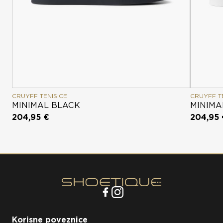
CRUYFF TENISICE
CRUYFF T
MINIMAL BLACK
MINIMA
204,95 €
204,95
Korisne poveznice