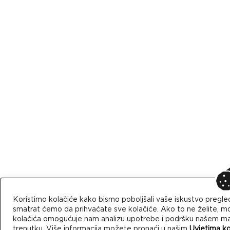
Koristimo kolačiće kako bismo poboljšali vaše iskustvo pregle
smatrat ćemo da prihvaćate sve kolačiće. Ako to ne želite, mo
kolačića omogućuje nam analizu upotrebe i podršku našem mark
trenutku. Više informacija možete pronaći u našim
Uvjetima ko