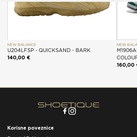
NEW BALANCE
NEW BAL
U204LFSP - QUICKSAND - BARK
M1906A
140,00 €
COLOU
160,00
Korisne poveznice