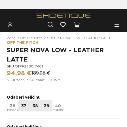
Besplatna dostava za narudžbe iznad 100€
Žene
Off The Pitch
SUPER NOVA LOW - LEATHER LATTE
OFF THE PITCH
SUPER NOVA LOW - LEATHER
LATTE
SKU:OTPF233017-101
94,98 €
189,95 €
NC u zadnjih 30 dana: 189,95 €
Odaberi veličinu
36
37
38
39
40
Odaberi količinu