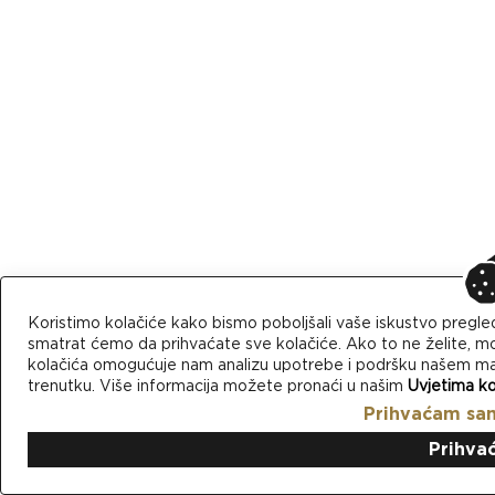
Koristimo kolačiće kako bismo poboljšali vaše iskustvo pregle
smatrat ćemo da prihvaćate sve kolačiće. Ako to ne želite, mo
kolačića omogućuje nam analizu upotrebe i podršku našem mark
trenutku. Više informacija možete pronaći u našim
Uvjetima ko
Prihvaćam sa
Prihva