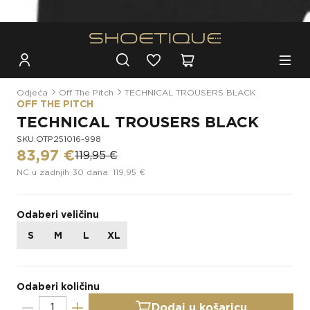
Besplatna dostava za narudžbe iznad 100€
Odjeća
Off The Pitch
TECHNICAL TROUSERS BLACK
OFF THE PITCH
TECHNICAL TROUSERS BLACK
SKU:OTP251016-998
83,97 €
119,95 €
NC u zadnjih 30 dana: 119,95 €
Odaberi veličinu
S
M
L
XL
Odaberi količinu
Dodaj u košaricu