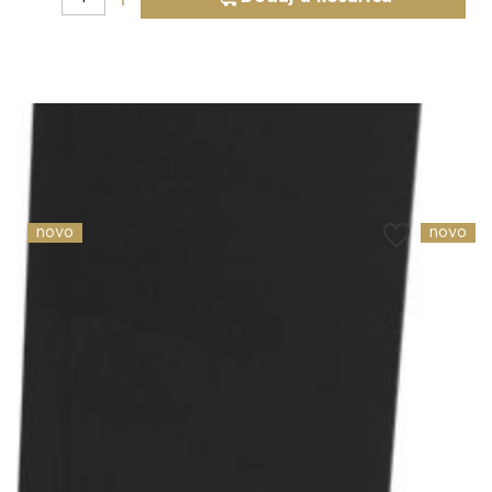
Slični proizvodi
novo
novo