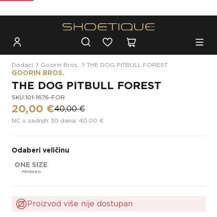
Besplatna dostava za narudžbe iznad 100€
Dodaci
Goorin Bros.
THE DOG PITBULL FOREST
GOORIN BROS.
THE DOG PITBULL FOREST
SKU:101-1676-FOR
20,00 €
40,00 €
NC u zadnjih 30 dana: 40,00 €
Odaberi veličinu
ONE SIZE
Proizvod više nije dostupan