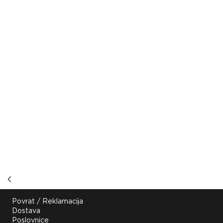
Korisne poveznice
Povrat / Reklamacija
Dostava
Poslovnice