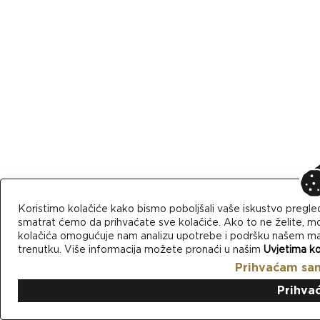
Koristimo kolačiće kako bismo poboljšali vaše iskustvo pregle
smatrat ćemo da prihvaćate sve kolačiće. Ako to ne želite, mo
kolačića omogućuje nam analizu upotrebe i podršku našem mark
trenutku. Više informacija možete pronaći u našim
Uvjetima ko
Prihvaćam sa
Prihva