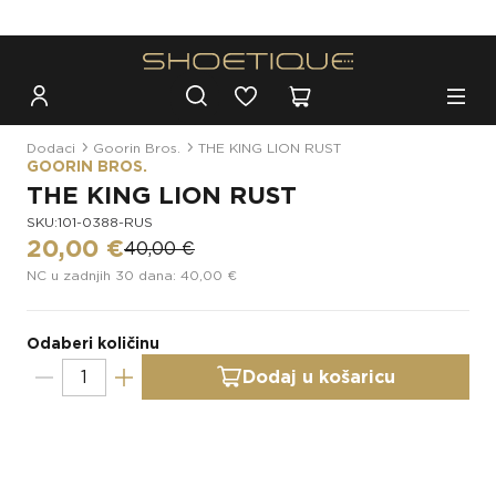
Besplatna dostava za narudžbe iznad 100€
Dodaci
Goorin Bros.
THE KING LION RUST
GOORIN BROS.
THE KING LION RUST
SKU:101-0388-RUS
20,00 €
40,00 €
NC u zadnjih 30 dana: 40,00 €
Odaberi količinu
Dodaj u košaricu