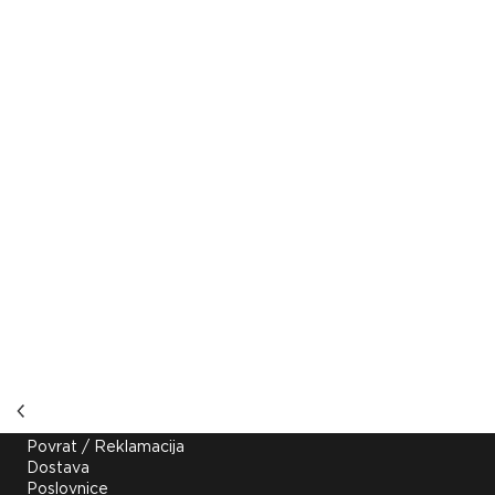
Korisne poveznice
Povrat / Reklamacija
Dostava
Poslovnice