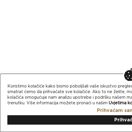
Koristimo kolačiće kako bismo poboljšali vaše iskustvo pregle
smatrat ćemo da prihvaćate sve kolačiće. Ako to ne želite, mo
kolačića omogućuje nam analizu upotrebe i podršku našem mark
trenutku. Više informacija možete pronaći u našim
Uvjetima ko
Prihvaćam sa
Prihva