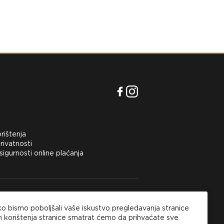
orištenja
rivatnosti
 sigurnosti online plaćanja
inu na području Hrvatske kupci mogu
ko bismo poboljšali vaše iskustvo pregledavanja stranice
 opciju plaćanja pouzećem ili kartičnim online
m.
korištenja stranice smatrat ćemo da prihvaćate sve