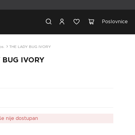
Poslovnice
os.
THE LADY BUG IVORY
 BUG IVORY
še nije dostupan