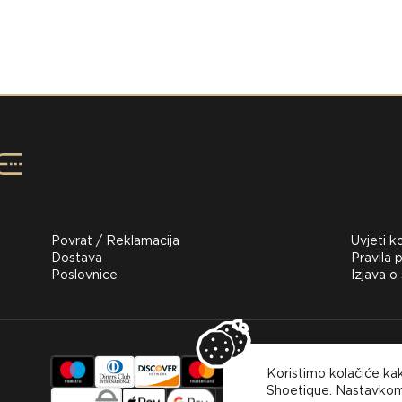
Povrat / Reklamacija
Uvjeti k
Dostava
Pravila p
Poslovnice
Izjava o
Za kupov
Koristimo kolačiće ka
koristiti
plaćanje
Shoetique. Nastavkom 