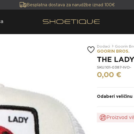
Besplatna dostava za narudžbe iznad 100€
ca
Dodaci
Goorin Br
GOORIN BROS.
THE LADY
SKU:101-0387-IVO-
0,00 €
Odaberi veličinu
Proizvod vi