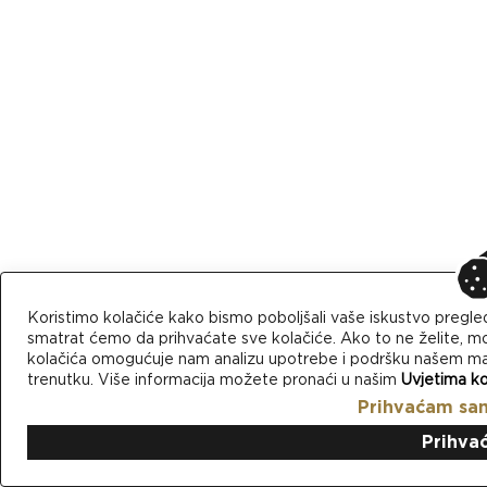
Koristimo kolačiće kako bismo poboljšali vaše iskustvo pregle
smatrat ćemo da prihvaćate sve kolačiće. Ako to ne želite, mo
kolačića omogućuje nam analizu upotrebe i podršku našem mark
trenutku. Više informacija možete pronaći u našim
Uvjetima ko
Prihvaćam sa
Prihva