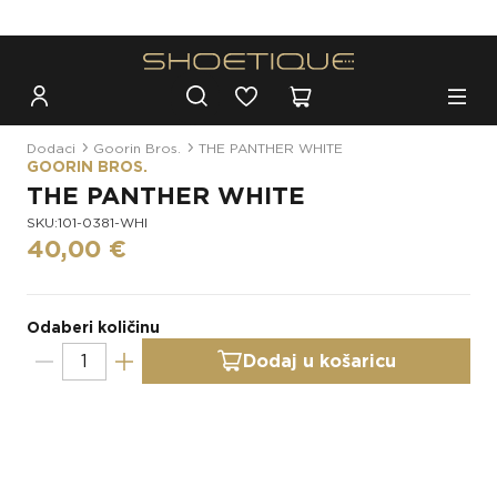
Besplatna dostava za narudžbe iznad 100€
Dodaci
Goorin Bros.
THE PANTHER WHITE
GOORIN BROS.
THE PANTHER WHITE
SKU:101-0381-WHI
40,00 €
Odaberi količinu
Dodaj u košaricu