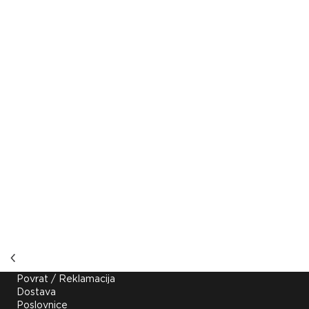
Korisne poveznice
Povrat / Reklamacija
Dostava
Poslovnice