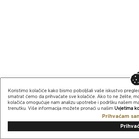
Koristimo kolačiće kako bismo poboljšali vaše iskustvo pregle
smatrat ćemo da prihvaćate sve kolačiće. Ako to ne želite, mo
kolačića omogućuje nam analizu upotrebe i podršku našem mark
trenutku. Više informacija možete pronaći u našim
Uvjetima ko
Prihvaćam sa
Prihva