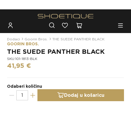
Besplatna dostava za narudžbe iznad 100€
Dodaci
Goorin Bros.
THE SUEDE PANTHER BLACK
GOORIN BROS.
THE SUEDE PANTHER BLACK
SKU:101-1813-BLK
41,95 €
Odaberi količinu
Dodaj u košaricu