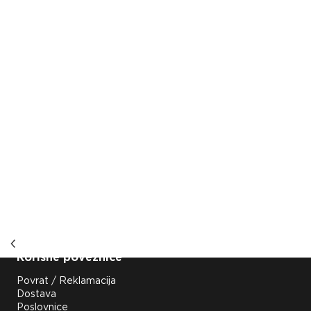
Korisne poveznice
Povrat / Reklamacija
Dostava
Poslovnice