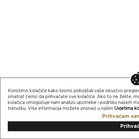
Koristimo kolačiće kako bismo poboljšali vaše iskustvo pregle
smatrat ćemo da prihvaćate sve kolačiće. Ako to ne želite, mo
kolačića omogućuje nam analizu upotrebe i podršku našem mark
trenutku. Više informacija možete pronaći u našim
Uvjetima ko
Prihvaćam sa
Prihva