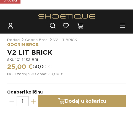
Besplatna dostava za narudžbe iznad 100€
Dodaci
Goorin Bros.
V2 LIT BRICK
GOORIN BROS.
V2 LIT BRICK
SKU:101-1432-BRI
25,00 €
50,00 €
NC u zadnjih 30 dana: 50,00 €
Odaberi količinu
Dodaj u košaricu