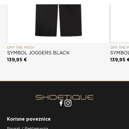
OFF THE PITCH
OFF THE P
SYMBOL JOGGERS BLACK
SYMBOL
139,95 €
139,95 
Korisne poveznice
Povrat / Reklamacija