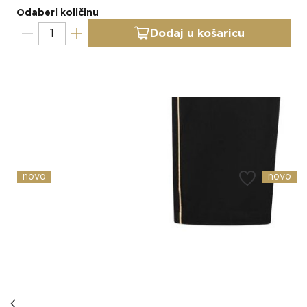
Odaberi količinu
Dodaj u košaricu
Slični proizvodi
novo
novo