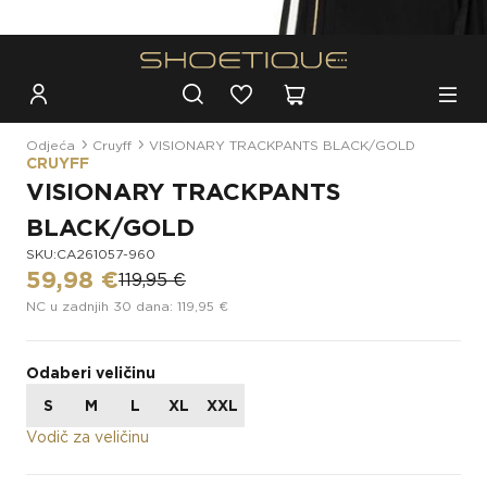
Besplatna dostava za narudžbe iznad 100€
Odjeća
Cruyff
VISIONARY TRACKPANTS BLACK/GOLD
CRUYFF
VISIONARY TRACKPANTS
BLACK/GOLD
SKU:CA261057-960
59,98 €
119,95 €
NC u zadnjih 30 dana: 119,95 €
Odaberi veličinu
S
M
L
XL
XXL
Vodič za veličinu