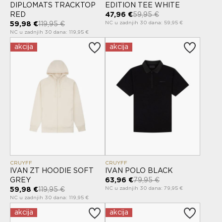
DIPLOMATS TRACKTOP
EDITION TEE WHITE
RED
47,96 €
59,95 €
NC u zadnjih 30 dana: 59,95 €
59,98 €
119,95 €
NC u zadnjih 30 dana: 119,95 €
akcija
akcija
CRUYFF
CRUYFF
IVAN ZT HOODIE SOFT
IVAN POLO BLACK
GREY
63,96 €
79,95 €
NC u zadnjih 30 dana: 79,95 €
59,98 €
119,95 €
NC u zadnjih 30 dana: 119,95 €
akcija
akcija