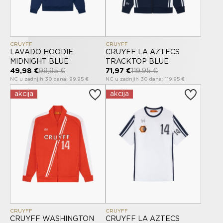
CRUYFF
CRUYFF
LAVADO HOODIE
CRUYFF LA AZTECS
MIDNIGHT BLUE
TRACKTOP BLUE
49,98 €
99,95 €
71,97 €
119,95 €
NC u zadnjih 30 dana: 99,95 €
NC u zadnjih 30 dana: 119,95 €
akcija
akcija
CRUYFF
CRUYFF
CRUYFF WASHINGTON
CRUYFF LA AZTECS