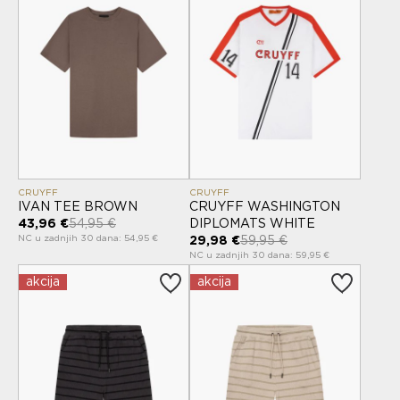
CRUYFF
CRUYFF
IVAN TEE BROWN
CRUYFF WASHINGTON
43,96 €
54,95 €
DIPLOMATS WHITE
NC u zadnjih 30 dana: 54,95 €
29,98 €
59,95 €
NC u zadnjih 30 dana: 59,95 €
akcija
akcija