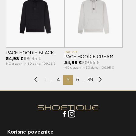
CRUYFF
PACE HOODIE BLACK
PACE HOODIE CREAM
54,98 €
109,95 €
54,98 €
109,95 €
NC u zadnjih 30 dana: 109,95 €
NC u zadnjih 30 dana: 109,95 €
1
4
5
6
39
...
...
Korisne poveznice