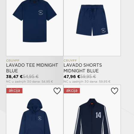
CRUYFF
CRUYFF
LAVADO TEE MIDNIGHT
LAVADO SHORTS
BLUE
MIDNIGHT BLUE
38,47 €
54,95 €
47,96 €
59,95 €
NC u zadnjih 30 dana: 54,95 €
NC u zadnjih 30 dana: 59,95 €
akcija
akcija