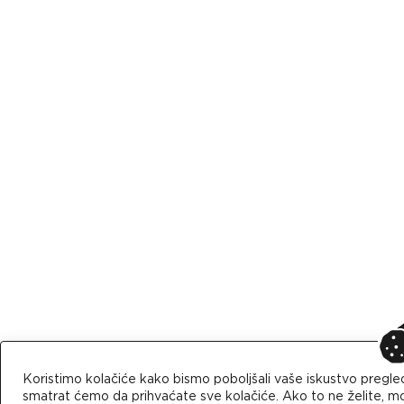
Koristimo kolačiće kako bismo poboljšali vaše iskustvo pregle
smatrat ćemo da prihvaćate sve kolačiće. Ako to ne želite, mo