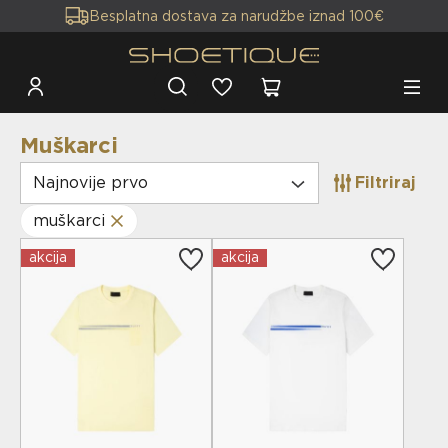
Besplatna dostava za narudžbe iznad 100€
Muškarci
Najnovije prvo
Filtriraj
muškarci
akcija
akcija