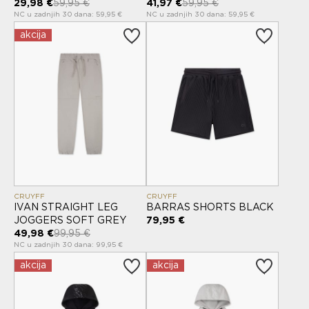
29,98 €
59,95 €
41,97 €
59,95 €
NC u zadnjih 30 dana: 59,95 €
NC u zadnjih 30 dana: 59,95 €
akcija
CRUYFF
CRUYFF
IVAN STRAIGHT LEG
BARRAS SHORTS BLACK
JOGGERS SOFT GREY
79,95 €
49,98 €
99,95 €
NC u zadnjih 30 dana: 99,95 €
akcija
akcija