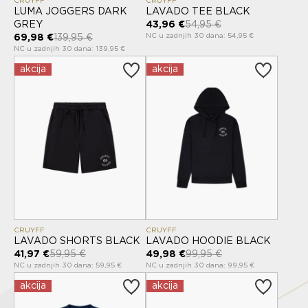
LUMA JOGGERS DARK
LAVADO TEE BLACK
GREY
43,96 €
54,95 €
NC u zadnjih 30 dana: 54,95 €
69,98 €
139,95 €
NC u zadnjih 30 dana: 139,95 €
akcija
akcija
CRUYFF
CRUYFF
LAVADO SHORTS BLACK
LAVADO HOODIE BLACK
41,97 €
59,95 €
49,98 €
99,95 €
NC u zadnjih 30 dana: 59,95 €
NC u zadnjih 30 dana: 99,95 €
akcija
akcija