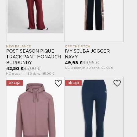
NEW BALANCE
OFF THE PITCH
POST SEASON PIQUE
IVY SCUBA JOGGER
TRACK PANT MONARCH
NAVY
BURGUNDY
49,98 €
99,95 €
NC u zadnjih 30 dana: 99,95 €
42,50 €
85,00 €
NC u zadnjih 30 dana: 85,00 €
akcija
akcija