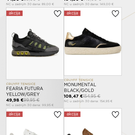
NC u zadnjih 30 dana: 89,00 €
NC u zadnjih 30 dana: 149,00 €
akcija
akcija
CRUYFF TENISICE
CRUYFF TENISICE
MONUMENTAL
FEARIA FUTURA
BLACK/GOLD
YELLOW/GREY
108,47 €
154,95 €
49,98 €
99,95 €
NC u zadnjih 30 dana: 154,95 €
NC u zadnjih 30 dana: 99,95 €
akcija
akcija