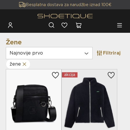
Besplatna dostava za narudžbe iznad 100€
Žene
Najnovije prvo
Filtriraj
žene
akcija