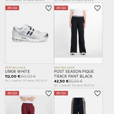
NC u zadnjih 30 dana: 89,95 €
NC u zadnjih 30 dana: 89,95 €
akcija
akcija
NEW BALANCE
NEW BALANCE
U1906 WHITE
POST SEASON PIQUE
112,00 €
160,00 €
TRACK PANT BLACK
NC u zadnjih 30 dana: 160,00 €
42,50 €
85,00 €
NC u zadnjih 30 dana: 85,00 €
akcija
akcija