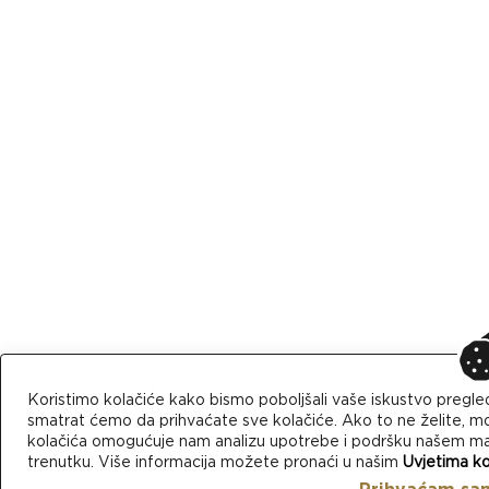
Koristimo kolačiće kako bismo poboljšali vaše iskustvo pregle
smatrat ćemo da prihvaćate sve kolačiće. Ako to ne želite, mo
kolačića omogućuje nam analizu upotrebe i podršku našem mark
trenutku. Više informacija možete pronaći u našim
Uvjetima ko