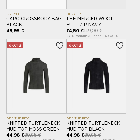
CRUYFF
MERCER
CAPO CROSSBODY BAG
THE MERCER WOOL
BLACK
FULL ZIP NAVY
49,95 €
74,50 €
149,00 €
NC u zadnjih 30 dana: 149,00 €
akcija
akcija
OFF THE PITCH
OFF THE PITCH
KNITTED TURTLENECK
KNITTED TURTLENECK
MUD TOP MOSS GREEN
MUD TOP BLACK
44,98 €
89,95 €
44,98 €
89,95 €