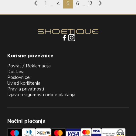
1
4
5
6
13
...
...
Korisne poveznice
Povrat / Reklamacija
Dostava
Poslovnice
Uvjeti korištenja
Pravila privatnosti
Izjava o sigurnosti online plaćanja
Načini plaćanja