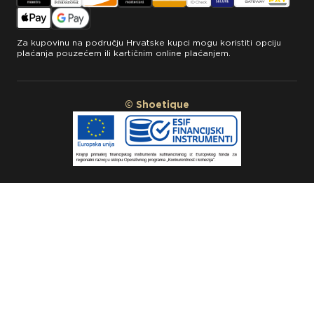
Za kupovinu na području Hrvatske kupci mogu koristiti opciju
plaćanja pouzećem ili kartičnim online plaćanjem.
© Shoetique