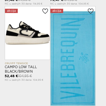
NC u zadnjih 30 dana: 114,95 €
NC u zadnjih 30 dana: 104,95 €
akcija
akcija
CRUYFF TENISICE
CAMPO LOW TALL
BLACK/BROWN
52,48 €
104,95 €
NC u zadnjih 30 dana: 104,95 €