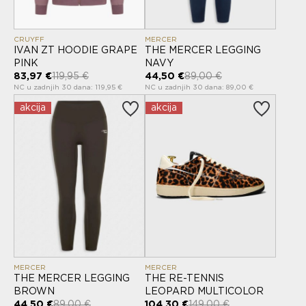
CRUYFF
MERCER
IVAN ZT HOODIE GRAPE
THE MERCER LEGGING
PINK
NAVY
83,97 €
119,95 €
44,50 €
89,00 €
NC u zadnjih 30 dana: 119,95 €
NC u zadnjih 30 dana: 89,00 €
akcija
akcija
MERCER
MERCER
THE MERCER LEGGING
THE RE-TENNIS
BROWN
LEOPARD MULTICOLOR
44,50 €
89,00 €
104,30 €
149,00 €