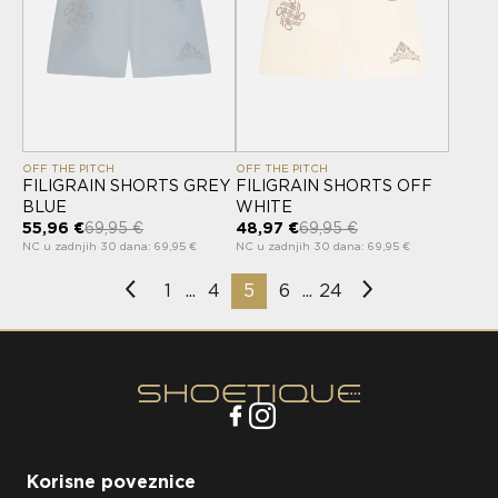
OFF THE PITCH
OFF THE PITCH
FILIGRAIN SHORTS GREY
FILIGRAIN SHORTS OFF
BLUE
WHITE
55,96 €
69,95 €
48,97 €
69,95 €
NC u zadnjih 30 dana: 69,95 €
NC u zadnjih 30 dana: 69,95 €
1
4
5
6
24
...
...
Korisne poveznice