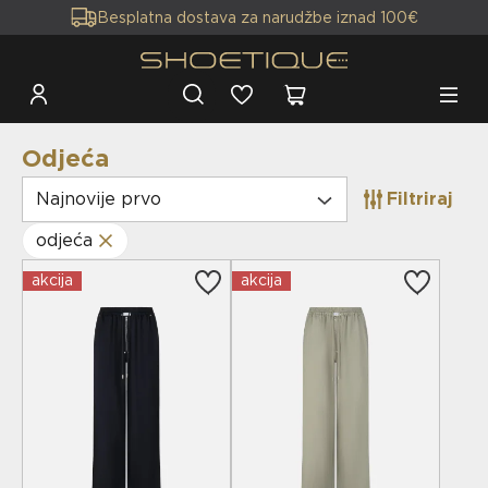
Besplatna dostava za narudžbe iznad 100€
Odjeća
Najnovije prvo
Filtriraj
odjeća
akcija
akcija