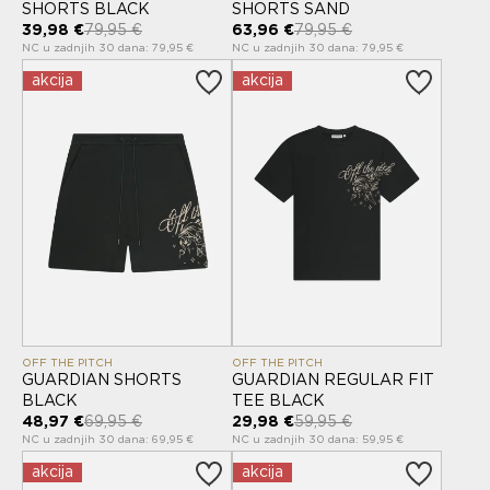
SHORTS BLACK
SHORTS SAND
39,98 €
79,95 €
63,96 €
79,95 €
NC u zadnjih 30 dana: 79,95 €
NC u zadnjih 30 dana: 79,95 €
akcija
akcija
OFF THE PITCH
OFF THE PITCH
GUARDIAN SHORTS
GUARDIAN REGULAR FIT
BLACK
TEE BLACK
48,97 €
69,95 €
29,98 €
59,95 €
NC u zadnjih 30 dana: 69,95 €
NC u zadnjih 30 dana: 59,95 €
akcija
akcija