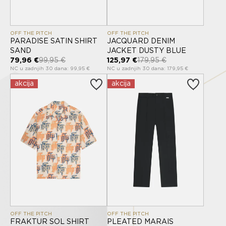
OFF THE PITCH
OFF THE PITCH
PARADISE SATIN SHIRT
JACQUARD DENIM
SAND
JACKET DUSTY BLUE
79,96 €
99,95 €
125,97 €
179,95 €
NC u zadnjih 30 dana: 99,95 €
NC u zadnjih 30 dana: 179,95 €
akcija
akcija
OFF THE PITCH
OFF THE PITCH
FRAKTUR SOL SHIRT
PLEATED MARAIS