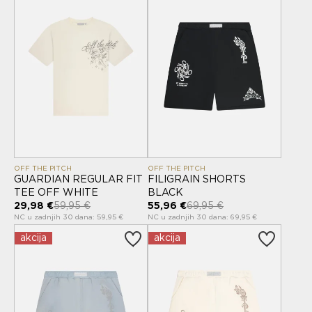
OFF THE PITCH
OFF THE PITCH
GUARDIAN REGULAR FIT
FILIGRAIN SHORTS
TEE OFF WHITE
BLACK
29,98 €
59,95 €
55,96 €
69,95 €
NC u zadnjih 30 dana: 59,95 €
NC u zadnjih 30 dana: 69,95 €
akcija
akcija