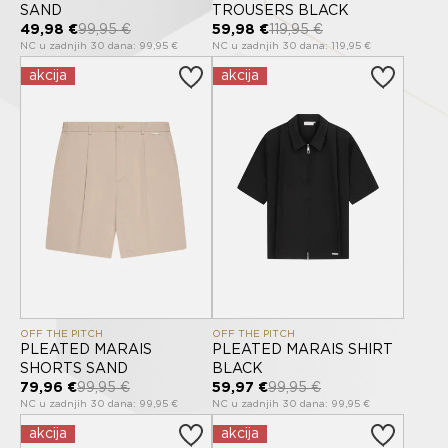
SAND
TROUSERS BLACK
49,98 €
99,95 €
59,98 €
119,95 €
NC u zadnjih 30 dana: 99,95 €
NC u zadnjih 30 dana: 119,95 €
akcija
akcija
OFF THE PITCH
OFF THE PITCH
PLEATED MARAIS
PLEATED MARAIS SHIRT
SHORTS SAND
BLACK
79,96 €
99,95 €
59,97 €
99,95 €
NC u zadnjih 30 dana: 99,95 €
NC u zadnjih 30 dana: 99,95 €
akcija
akcija