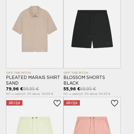
OFF THE PITCH
OFF THE PITCH
PLEATED MARAIS SHIRT
BLOSSOM SHORTS
SAND
BLACK
79,96 €
99,95 €
55,96 €
69,95 €
NC u zadnjih 30 dana: 99,95 €
NC u zadnjih 30 dana: 69,95 €
akcija
akcija