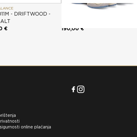
ALANCE
NEW BALANCE
11M - DRIFTWOOD -
U90601RJ - ZINC BLUE - SEA
SALT
SALT
0 €
190,00 €
orištenja
rivatnosti
 sigurnosti online plaćanja