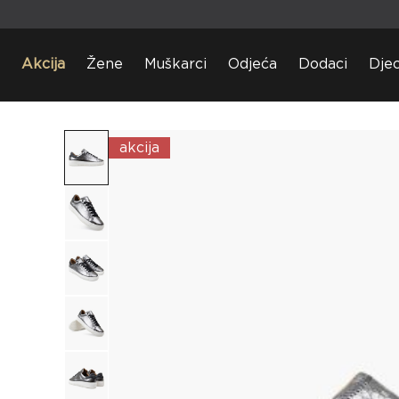
Akcija
Žene
Muškarci
Odjeća
Dodaci
Dje
akcija