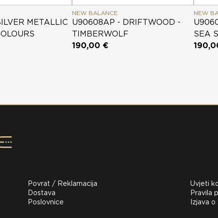
NEW BALANCE
NEW B
SILVER METALLIC
U90608AP - DRIFTWOOD -
U9060
COLOURS
TIMBERWOLF
SEA 
190,00 €
190,0
Povrat / Reklamacija
Uvjeti k
Dostava
Pravila p
Poslovnice
Izjava o