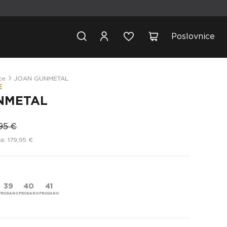
Poslovnice
ce
JOAN GUNMETAL
E
NMETAL
95 €
a: 179,95 €
39
40
41