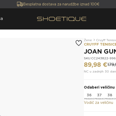
Besplatna dostava za narudžbe iznad 100€
ca
Žene
Cruyff Tenisi
CRUYFF TENISIC
JOAN GU
SKU:CC243822-996
89,98 €
179,
NC u zadnjih 30 dan
Odaberi veličinu
36
37
38
Vodič za veličinu