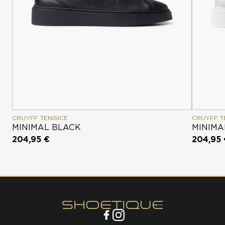
CRUYFF TENISICE
CRUYFF T
MINIMAL BLACK
MINIMA
204,95 €
204,95