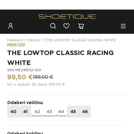
Besplatna dostava za narudžbe iznad 100€
Muškarci
Mercer
THE LOWTOP CLASSIC RACING WHITE
MERCER
THE LOWTOP CLASSIC RACING
WHITE
SKU:ME241012-100
99,50 €
199,00 €
NC u zadnjih 30 dana: 199,00 €
Odaberi veličinu
40
41
42
43
44
45
46
Odaberi količinu