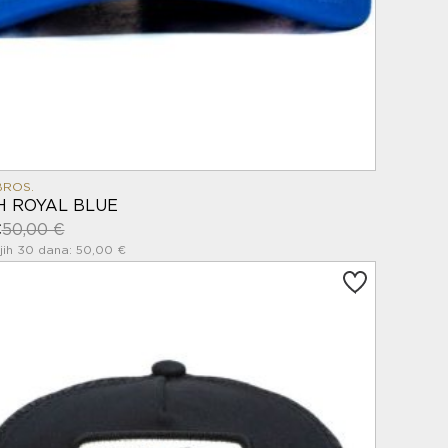
BROS.
H ROYAL BLUE
€
50,00 €
jih 30 dana: 50,00 €