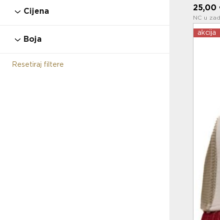
128
140
152
164
176
39-42
25,00
Cijena
38.5
39
39.5
40
40.5
40/41
NC u zad
43-46
L
M
ONE SIZE
S
S/M
akcija
41
41.5
42
42.5
42/43
43
Boja
XL
XS
XXL
44
44.5
44/45
45
45.5
46
Resetiraj filtere
46.5
47
47.5