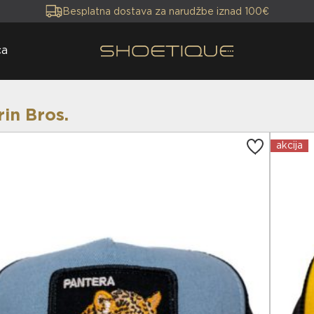
Besplatna dostava za narudžbe iznad 100€
ca
in Bros.
akcija