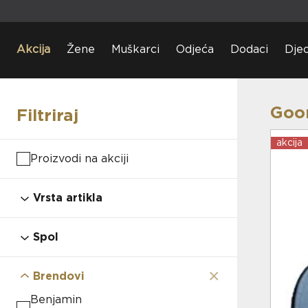
Akcija
Žene
Muškarci
Odjeća
Dodaci
Dje
Goor
Filtriraj
akcija
Proizvodi na akciji
Vrsta artikla
obuća
odjeća
Spol
dodaci
djeca
muškarci
žene
×
Brendovi
Benjamin