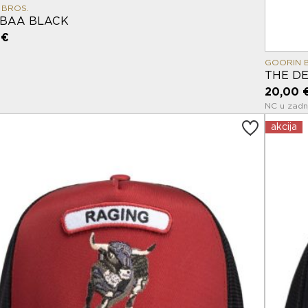
 BROS.
BAA BLACK
 €
GOORIN 
THE DE
20,00 
NC u zadn
akcija