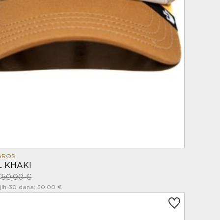
BROS.
 KHAKI
€
50,00 €
jih 30 dana: 50,00 €