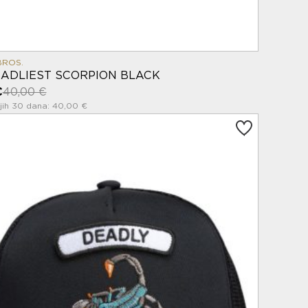
BROS.
ADLIEST SCORPION BLACK
€
40,00 €
jih 30 dana: 40,00 €