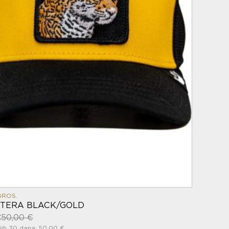
BROS.
NTERA BLACK/GOLD
€
50,00 €
jih 30 dana: 50,00 €