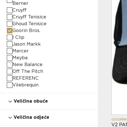
Berner
Cruyff
Cruyff Tenisice
Ghoud Tenisice
Goorin Bros.
I Clip
Jason Markk
Mercer
Meyba
New Balance
Off The Pitch
REFERENC
Vilebrequin
Veličina obuće
28
29
30
31
32
33
33.5
Veličina odjeće
GOORIN
V2 PA
34
34.5
35
36
37
37.5
38