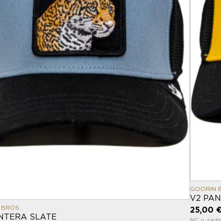
GOORIN 
V2 PA
 BROS.
25,00 
NTERA SLATE
NC u zadn