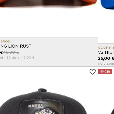
 BROS.
ING LION RUST
GOORIN 
V2 HIG
 €
40,00 €
njih 30 dana: 40,00 €
25,00 
NC u zadn
akcija