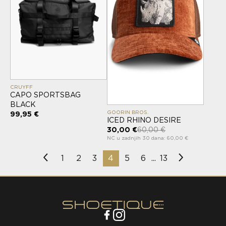
CRUYFF
CAPO SPORTSBAG
BLACK
GOORIN BROS.
99,95 €
ICED RHINO DESIRE
30,00 €
60,00 €
NC u zadnjih 30 dana: 60,00 €
1
2
3
4
5
6
13
...