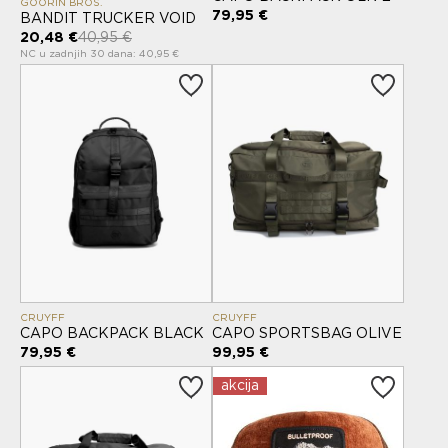
GOORIN BROS.
79,95 €
BANDIT TRUCKER VOID
20,48 €
40,95 €
NC u zadnjih 30 dana: 40,95 €
CRUYFF
CRUYFF
CAPO BACKPACK BLACK
CAPO SPORTSBAG OLIVE
79,95 €
99,95 €
akcija