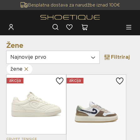
Besplatna dostava za narudžbe iznad 100€
Žene
Najnovije prvo
Filtriraj
žene
akcija
akcija
CRUYFF TENISICE